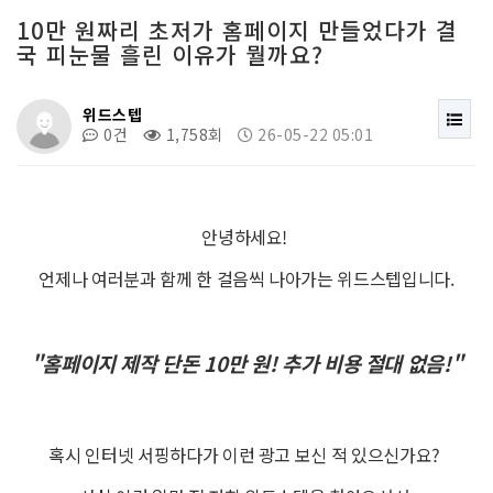
10만 원짜리 초저가 홈페이지 만들었다가 결
Web
국 피눈물 흘린 이유가 뭘까요?
위드스텝
Edit
0건
1,758회
26-05-22 05:01
E mail
안녕하세요!
언제나 여러분과 함께 한 걸음씩 나아가는 위드스텝입니다.
Address
"홈페이지 제작 단돈 10만 원! 추가 비용 절대 없음!"
혹시 인터넷 서핑하다가 이런 광고 보신 적 있으신가요?