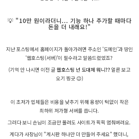
💡 "10만 원이라더니... 기능 하나 추가할 때마다
돈을 더 내래요!"
지난 포스팅에서 홈페이지가 돌아가려면 주소인 '도메인'과 땅인
'웹호스팅(서버)'이 필수라고 말씀드렸었죠?
(기억 안 나시면 이전 글
웹호스팅 넌 도대체 뭐니??
얼른 보고
오기 찡긋 😉)
이 초저가 업체들은 비용을 낮추기 위해 용량이 턱없이 작은
최하위 저가형 서버를 씁니다.
그러다 보니 손님이 조금만 몰려도 사이트가 픽픽 멈춰버려요.
게다가 사장님이 "게시판 하나만 더 만들어 주세요" 했더니,